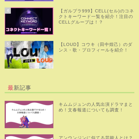
4
【ガルプラ999】CELL(セル)のコネ
クトキーワード一覧を紹介！注目の
CELLグループは！？
5
【LOUD】コウキ（田中煌己）のダ
ンス・歌・プロフィールを紹介！
最新記事
キムムジュンの人気出演ドラマまと
め！文春報道についても調査！
アンウンジンに似てる芸能人とは？