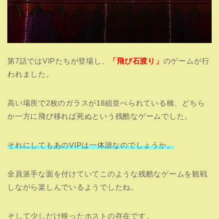
第7話ではVIPたちが登場し、
「飛び石渡り」
のゲームが行
われました。
高い場所で2枚のガラスが18組並べられている橋、どちら
か一方に飛び移れば死ぬという残酷なゲームでした。
それにしてもあのVIPは一体誰なのでしょうか。
全員派手な面を付けていてこのような残酷なゲームを観戦
しながら楽しんでいるようでしたね。
そして少しだけ映ったホストの存在です。