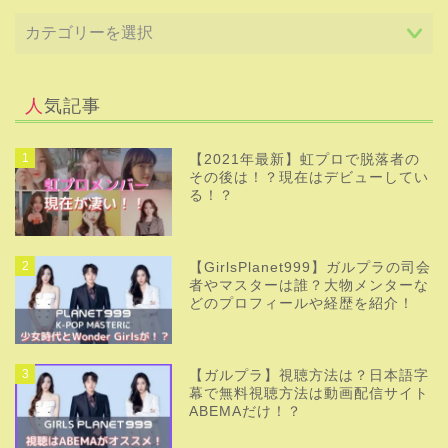
人気記事
1
【2021年最新】虹プロで脱落者の
その後は！？現在はデビューしてい
る！？
2
【GirlsPlanet999】ガルプラの司会
者やマスターは誰？大物メンターな
どのプロフィールや経歴を紹介！
3
【ガルプラ】視聴方法は？日本語字
幕で無料視聴方法は動画配信サイト
ABEMAだけ！？