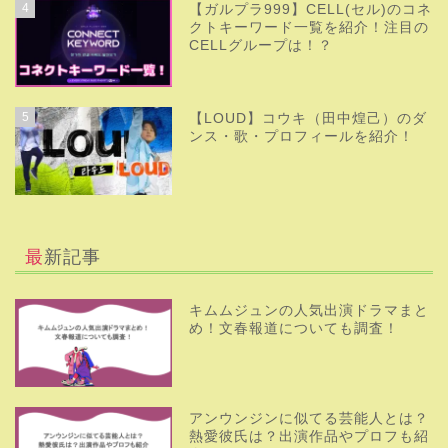
4
【ガルプラ999】CELL(セル)のコネ
クトキーワード一覧を紹介！注目の
CELLグループは！？
5
【LOUD】コウキ（田中煌己）のダ
ンス・歌・プロフィールを紹介！
最新記事
キムムジュンの人気出演ドラマまと
め！文春報道についても調査！
アンウンジンに似てる芸能人とは？
熱愛彼氏は？出演作品やプロフも紹