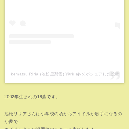
Ikematsu Riria (池松里梨愛)(@ririajyp)がシェアした投稿
2002年生まれの19歳です。
池松リリアさんは小学校の頃からアイドルか歌手になるの
が夢で、