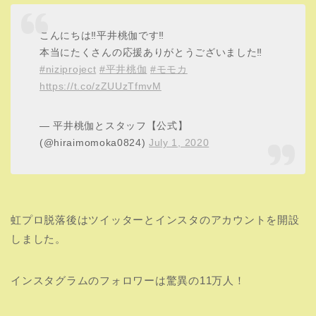
こんにちは‼︎平井桃伽です‼︎
本当にたくさんの応援ありがとうございました‼︎
#niziproject
#平井桃伽
#モモカ
https://t.co/zZUUzTfmvM
— 平井桃伽とスタッフ【公式】
(@hiraimomoka0824)
July 1, 2020
虹プロ脱落後はツイッターとインスタのアカウントを開設
しました。
インスタグラムのフォロワーは驚異の11万人！