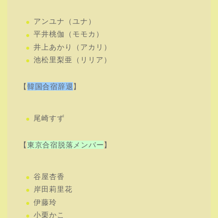
アンユナ（ユナ）
平井桃伽（モモカ）
井上あかり（アカリ）
池松里梨亜（リリア）
【
韓国合宿辞退
】
尾崎すず
【
東京合宿脱落メンバー
】
谷屋杏香
岸田莉里花
伊藤玲
小栗かこ