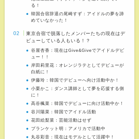
る！
韓国合宿辞退の尾崎すず：アイドルの夢を諦
めていなかった！
東京合宿で脱落したメンバーたちの現在はデ
ビューしている人もいる！？
谷屋杏香：現在はGive&Giveでアイドルデビ
ュー！！
岸田莉里花：オレンジラテとしてデビューが
白紙に！
伊藤玲：韓国でデビューへ向け活動中か！
小栗かこ：ダンス講師として夢を応援する側
に！
高谷楓菜：韓国でデビューに向け活動中か！
谷川陽菜：韓国でアイドル活動
花田絵梨菜：芸能活動はせず
プランケット明：アメリカで活動中
丸谷彩音：現在はモデルとして活躍中！