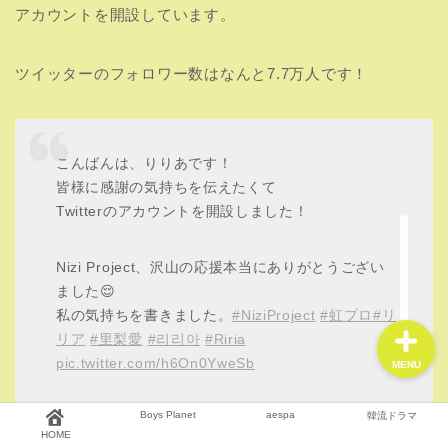
アカウントを開設しています。
ツイッターのフォロワー数はなんと7.7万人です！
HOME
Boys Planet
こんばんは、りりあです！
皆様に感謝の気持ちを伝えたくて
aespa
Twitterのアカウントを開設しました！
韓流ドラマ
Nizi Project、沢山の応援本当にありがとうござい
ました😌
私の気持ちを書きました。
#NiziProject
#虹プロ
#リ
リア
#里梨愛
#리리아
#Riria
pic.twitter.com/h6On0YweSb
MENU
Boys Planet
aespa
韓流ドラマ
— 里梨愛 (@Ririan920)
July 1, 2020
HOME