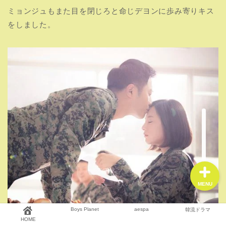
ミョンジュもまた目を閉じろと命じデヨンに歩み寄りキス
をしました。
HOME
Boys Planet
aespa
韓流ドラマ
MENU
Boys Planet
aespa
韓流ドラマ
HOME