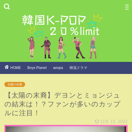
HOME
Boys Planet
aespa
韓流ドラマ
太陽の末裔
【太陽の末裔】デヨンとミョンジュ
の結末は！？ファンが多いのカップ
ルに注目！
12月 13, 2022