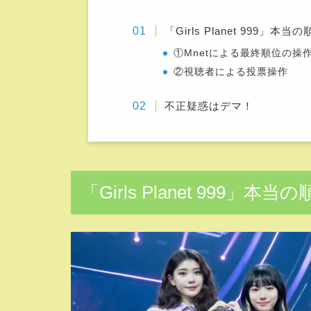
「Girls Planet 999」本
①Mnetによる最終順位の操
②視聴者による投票操作
不正疑惑はデマ！
「Girls Planet 999」本