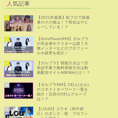
人気記事
【2021年最新】虹プロで脱落
1
者のその後は！？現在はデビ
ューしている！？
【GirlsPlanet999】ガルプラ
2
の司会者やマスターは誰？大
物メンターなどのプロフィー
ルや経歴を紹介！
【ガルプラ】視聴方法は？日
3
本語字幕で無料視聴方法は動
画配信サイトABEMAだけ！？
【ガルプラ999】CELL(セル)
4
のコネクトキーワード一覧を
紹介！注目のCELLグループ
は！？
【LOUD】コウキ（田中煌
5
己）のダンス・歌・プロフィ