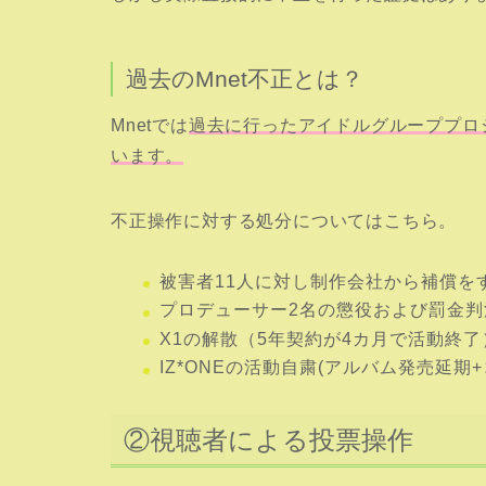
過去のMnet不正とは？
Mnetでは
過去に行ったアイドルグループプロ
います。
不正操作に対する処分についてはこちら。
被害者11人に対し制作会社から補償を
プロデューサー2名の懲役および罰金判
X1の解散（5年契約が4カ月で活動終了
IZ*ONEの活動自粛(アルバム発売延期
②視聴者による投票操作