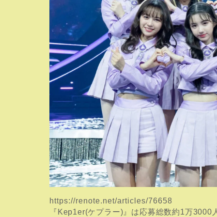
https://renote.net/articles/76658
『Kep1er(ケプラー)』は応募総数約1万3