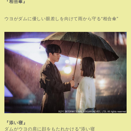
『相合傘』
ウヨがダムに優しい眼差しを向けて雨から守る“相合傘”
『添い寝』
ダムがウヨの肩に顔をもたれかける“添い寝