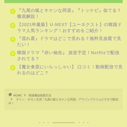
『九尾の狐とキケンな同居』『トッケビ』似てる？
徹底解説！
【2021年最新】U-NEXT【ユーネクスト】の韓国ド
ラマ人気ランキング！おすすめをご紹介！
『流れ星』ドラマはどこで見れる？無料見放題で見
たい！
韓国ドラマ『赤い袖先』 放送予定！Netflixで配信
されてる？
【魔女食堂にいらっしゃい】 口コミ！動画配信で見
れるのはどこ？
HOME
韓国番組視聴方法
チャン・ギヨン主演『九尾の狐とキケンな同居』アマゾンプライムビデオで配信
中！