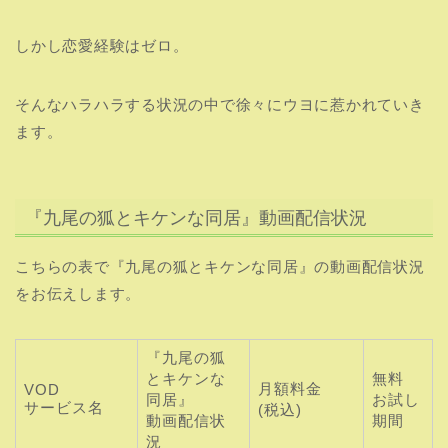
しかし恋愛経験はゼロ。
そんなハラハラする状況の中で徐々にウヨに惹かれていき
ます。
『九尾の狐とキケンな同居』動画配信状況
こちらの表で『九尾の狐とキケンな同居』の動画配信状況
をお伝えします。
『
九尾の狐
とキケンな
無料
月額料金
VOD
同居
』
お試し
サービス名
(税込)
動画
配信状
期間
況