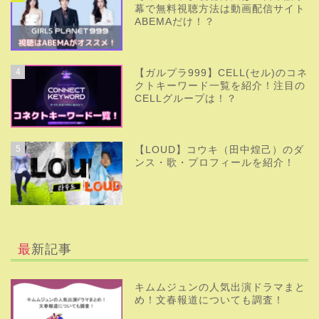
幕で無料視聴方法は動画配信サイト
ABEMAだけ！？
4
【ガルプラ999】CELL(セル)のコネ
クトキーワード一覧を紹介！注目の
CELLグループは！？
5
【LOUD】コウキ（田中煌己）のダ
ンス・歌・プロフィールを紹介！
最新記事
キムムジュンの人気出演ドラマまと
め！文春報道についても調査！