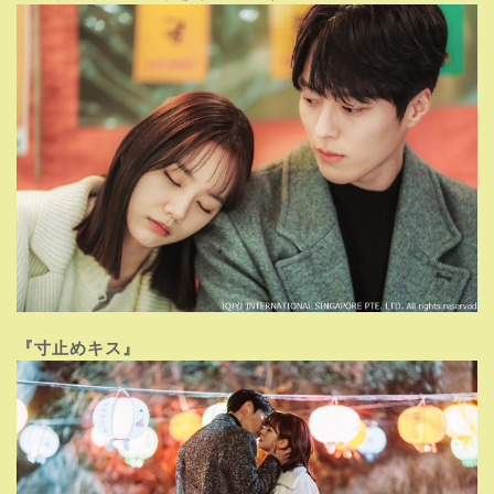
『寸止めキス』