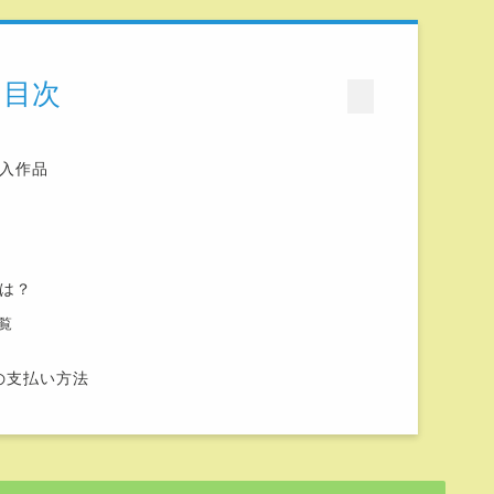
目次
入作品
は？
覧
つの支払い方法