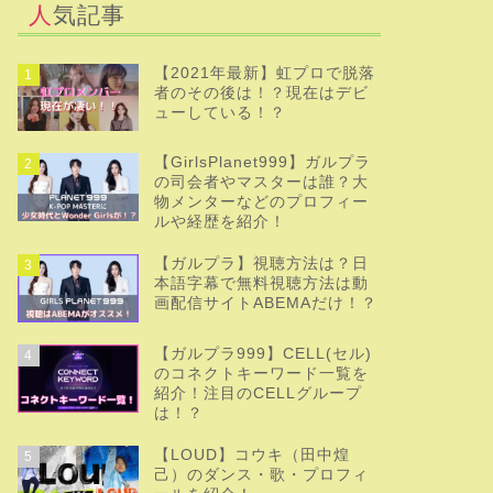
人気記事
【2021年最新】虹プロで脱落
1
者のその後は！？現在はデビ
ューしている！？
【GirlsPlanet999】ガルプラ
2
の司会者やマスターは誰？大
物メンターなどのプロフィー
ルや経歴を紹介！
【ガルプラ】視聴方法は？日
3
本語字幕で無料視聴方法は動
画配信サイトABEMAだけ！？
【ガルプラ999】CELL(セル)
4
のコネクトキーワード一覧を
紹介！注目のCELLグループ
は！？
【LOUD】コウキ（田中煌
5
己）のダンス・歌・プロフィ