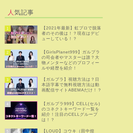
人気記事
【2021年最新】虹プロで脱落
1
者のその後は！？現在はデビ
ューしている！？
【GirlsPlanet999】ガルプラ
2
の司会者やマスターは誰？大
物メンターなどのプロフィー
ルや経歴を紹介！
【ガルプラ】視聴方法は？日
3
本語字幕で無料視聴方法は動
画配信サイトABEMAだけ！？
【ガルプラ999】CELL(セル)
4
のコネクトキーワード一覧を
紹介！注目のCELLグループ
は！？
【LOUD】コウキ（田中煌
5