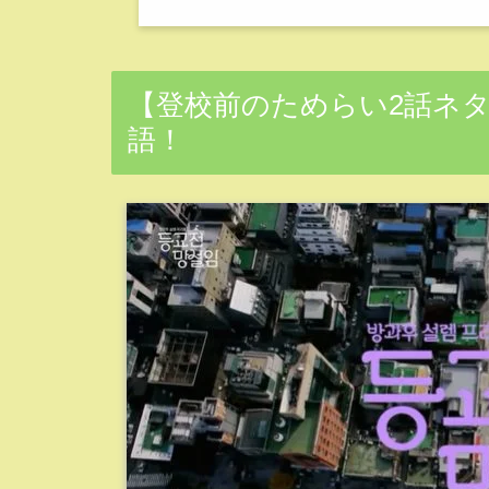
【登校前のためらい2話ネ
語！