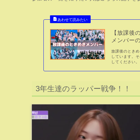
【放課後
メンバー
放課後のときめ
しています。そ
してください。.
3年生達のラッパー戦争！！