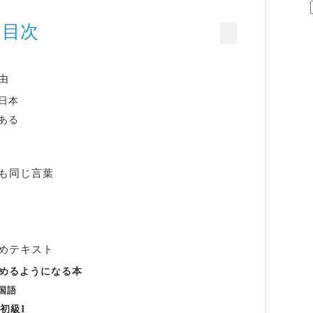
目次
由
日本
ある
も同じ言葉
めテキスト
読めるようになる本
国語
初級I