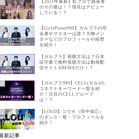
【2021年最新】虹プロで脱落者
1
のその後は！？現在はデビュー
している！？
【GirlsPlanet999】ガルプラの司
2
会者やマスターは誰？大物メン
ターなどのプロフィールや経歴
を紹介！
【ガルプラ】視聴方法は？日本
3
語字幕で無料視聴方法は動画配
信サイトABEMAだけ！？
【ガルプラ999】CELL(セル)の
4
コネクトキーワード一覧を紹
介！注目のCELLグループ
は！？
【LOUD】コウキ（田中煌己）
5
のダンス・歌・プロフィールを
紹介！
最新記事