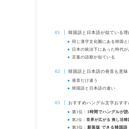
韓国語と日本語が似ている理
同じ漢字文化圏にある韓国と
日本の統治下にあった時代が
言葉の語順が似ている
韓国語と日本語の発音も意味
発音だけ違う
韓国語と日本語の違い
おすすめハングル文字おすす
第1位：
1時間でハングルが
第2位：
世界が広がる 推し活韓
第3位：
新装版 できる韓国語 