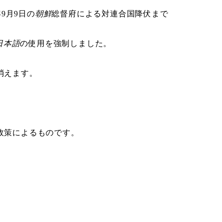
年9月9日の
朝鮮
総督府による対連合国降伏まで
日本語
の使用を強制しました。
消えます。
る政策によるものです。
。
。