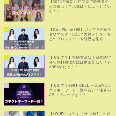
1
【2021年最新】虹プロで脱落者の
その後は！？現在はデビューしてい
る！？
2
【GirlsPlanet999】ガルプラの司会
者やマスターは誰？大物メンターな
どのプロフィールや経歴を紹介！
3
【ガルプラ】視聴方法は？日本語字
幕で無料視聴方法は動画配信サイト
ABEMAだけ！？
4
【ガルプラ999】CELL(セル)のコネ
クトキーワード一覧を紹介！注目の
CELLグループは！？
5
【LOUD】コウキ（田中煌己）のダ