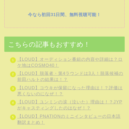
今なら初回31日間、無料視聴可能！
こちらの記事もおすすめ！
【LOUD】オーディション番組の内容や詳細は？ロ
ケ地はCOSMO40！
【LOUD】脱落者・第4ラウンドは3人！脱落候補の
前田ハルトの結果は！？
【LOUD】コウキが保留になった理由は！？評価は
悪くないのになぜ！？
【LOUD】ユンミンの涙（泣いた）理由は！？JYP
がキャスティングしたのはなぜ！？
【LOUD】PNATIONのミニインタビューの日本語
翻訳まとめ！