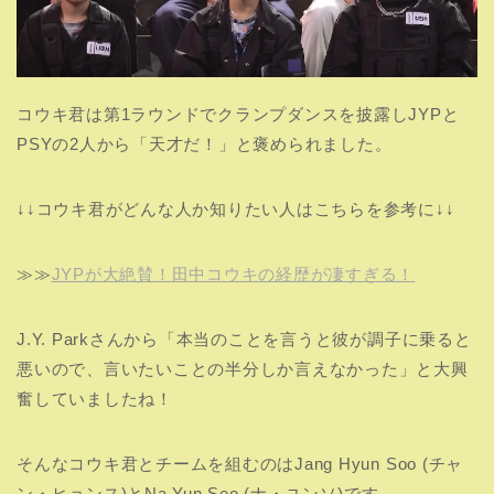
コウキ君は第1ラウンドでクランプダンスを披露しJYPと
PSYの2人から「天才だ！」と褒められました。
↓↓コウキ君がどんな人か知りたい人はこちらを参考に↓↓
≫≫
JYPが大絶賛！田中コウキの経歴が凄すぎる！
J.Y. Parkさんから「本当のことを言うと彼が調子に乗ると
悪いので、言いたいことの半分しか言えなかった」と大興
奮していましたね！
そんなコウキ君とチームを組むのはJang Hyun Soo (チャ
ン・ヒョンス)とNa Yun Seo (ナ・ユンソ)です。