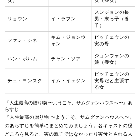
女）
女（養女）
スンジョンの長
リョウン
イ・ラフン
男・末っ子（養
子）
キム・ジョンウ
ビッチェウンの
ファン・シネ
ォン
実の母
ジョンウォンの
ハン・ボルム
チャン・ソア
娘（養女）
ビッチェウンの
チェ・ヨンスク
イム・イェジン
実母だと主張す
る女
『人生最高の贈り物 〜ようこそ、サムグァンハウスへ〜』あ
らすじ
『人生最高の贈り物 〜ようこそ、サムグァンハウスへ〜』
のあらすじを簡単にまとめてみましょう。各キャストの役
どころを見ると、実の親子ではなかったり実母とされる人