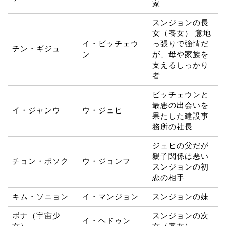
家
スンジョンの長
女（養女） 意地
イ・ビッチェウ
っ張りで強情だ
チン・ギジュ
ン
が、母や家族を
支えるしっかり
者
ビッチェウンと
最悪の出会いを
イ・ジャンウ
ウ・ジェヒ
果たした建設事
務所の社長
ジェヒの父だが
親子関係は悪い
チョン・ボソク
ウ・ジョンフ
スンジョンの初
恋の相手
キム・ソニョン
イ・マンジョン
スンジョンの妹
ボナ（宇宙少
スンジョンの次
イ・ヘドゥン