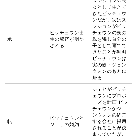
スンジョンの長
女として生きて
きたビッチェウ
ンだが、実はス
ンジョンがビッ
ビッチェウン出
チェウンの実の
承
生の秘密が明か
親を騙し自分の
される
子として育てて
きたことが判明
ビッチェウンは
実の親・ジョン
ウォンのもとに
帰る
ジェヒがビッチ
ェウンにプロポ
ーズを計画 ビッ
チェウンがジョ
ンウォンの経営
ビッチェウンと
転
する会社に採用
ジェヒの婚約
されることが決
まっていたが、