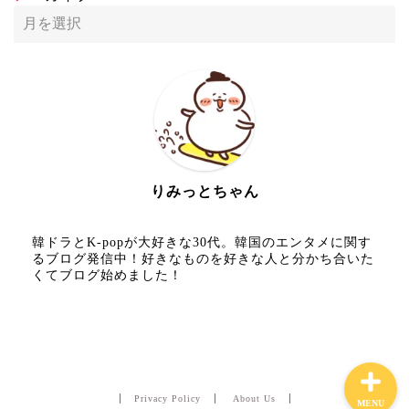
HOME
りみっとちゃん
Boys Planet
韓ドラとK-popが大好きな30代。韓国のエンタメに関す
aespa
るブログ発信中！好きなものを好きな人と分かち合いた
くてブログ始めました！
韓流ドラマ
Privacy Policy
About Us
MENU