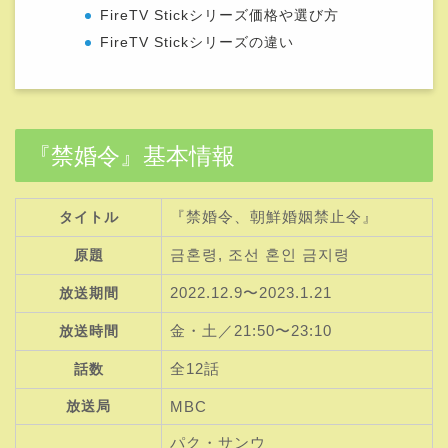
FireTV Stickシリーズ価格や選び方
FireTV Stickシリーズの違い
『禁婚令』基本情報
『禁婚令、朝鮮婚姻禁止令』
タイトル
금혼령, 조선 혼인 금지령
原題
2022.12.9〜2023.1.21
放送期間
金・土／21:50〜23:10
放送時間
全12話
話数
放送局
MBC
パク・サンウ