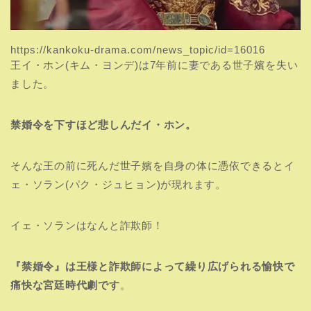
https://kankoku-drama.com/news_topic/id=16016
王イ・ホン(キム・ヨンデ)は7年前に妻である世子嬪を失い
ました。
禁婚令
を下すほど悲しんだイ・ホン。
そんな王の前に死んだ世子嬪を自身の体に憑依できるとイ
ェ・ソラン(パク・ジュヒョン)が現れます。
イェ・ソランはなんと詐欺師！
『禁婚令』は王様と詐欺師によって繰り広げられる愉快で
痛快な宮廷時代劇です
。