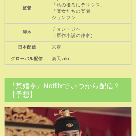
「私の後ろにテリウス」
監督
「魔女たちの楽園」
ジョンフン
チョン・ジヘ
脚本
（原作小説の作家）
未定
日本配信
楽天viki
グローバル配信
『禁婚令』Netflixでいつから配信？
【予想】