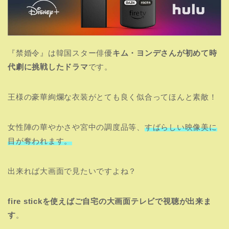
『禁婚令』は韓国スター俳優
キム・ヨンデさんが初めて時
代劇に挑戦したドラマ
です。
王様の豪華絢爛な衣装がとても良く似合ってほんと素敵！
女性陣の華やかさや宮中の調度品等、
すばらしい映像美に
目が奪われます。
出来れば大画面で見たいですよね？
fire stickを使えばご自宅の大画面テレビで視聴が出来ま
す
。