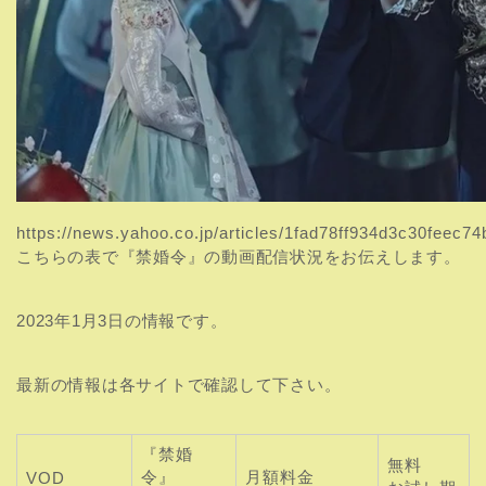
https://news.yahoo.co.jp/articles/1fad78ff934d3c30feec
こちらの表で『禁婚令』の動画配信状況をお伝えします。
2023年1月3日の情報です。
最新の情報は各サイトで確認して下さい。
『禁婚
無料
令』
月額料金
VOD