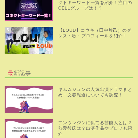
クトキーワード一覧を紹介！注目の
CELLグループは！？
5
【LOUD】コウキ（田中煌己）のダ
ンス・歌・プロフィールを紹介！
最新記事
キムムジュンの人気出演ドラマまと
め！文春報道についても調査！
アンウンジンに似てる芸能人とは？
熱愛彼氏は？出演作品やプロフも紹
介