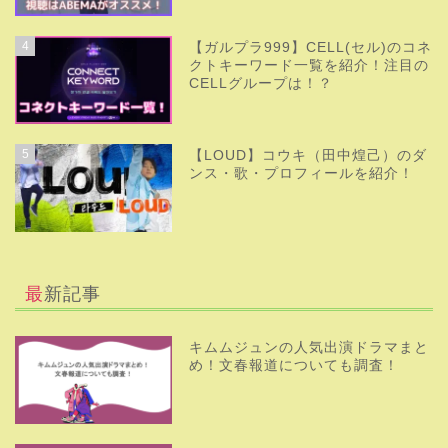
4
【ガルプラ999】CELL(セル)のコネ
クトキーワード一覧を紹介！注目の
CELLグループは！？
5
【LOUD】コウキ（田中煌己）のダ
ンス・歌・プロフィールを紹介！
最新記事
キムムジュンの人気出演ドラマまと
め！文春報道についても調査！