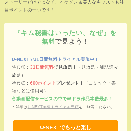
ストーリーだけではなく、イケメン＆美人なキャストも注
目ポイントの一つです！
『キム秘書はいったい、なぜ』を
無料
で見よう！
U-NEXTで31日間無料トライアル実施中！
特典①：
31日間無料
で見放題！
（見放題・雑誌読み
放題）
特典②：
600ポイント
プレゼント！
（コミック・書
籍などに使用可）
各動画配信サービスの中で韓ドラ作品本数最多！
＊詳細は
U-NEXT無料トライアル要項
をご確認ください。
U-NEXTでもっと楽し