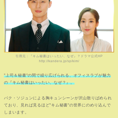
引用元：『キム秘書はいったい、なぜ』？ドラマ公式HP
http://kandera.jp/sp/kim/
”上司＆秘書”の間で繰り広げられる、オフィスラブが魅力
の『キム秘書はいったい、なぜ？』。
パク・ソジュンによる胸キュンシーンが沢山散りばめられ
ており、見れば見るほど”キム秘書”の世界にのめり込んで
しまいます。