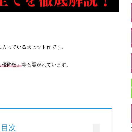
10に入っている大ヒット作です。
女優降板』
等と騒がれています。
目次