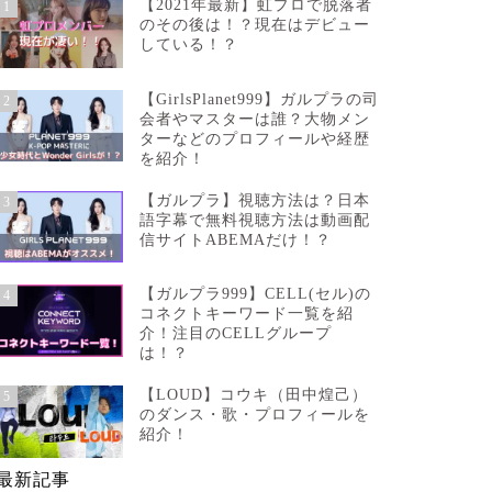
【2021年最新】虹プロで脱落者
1
のその後は！？現在はデビュー
している！？
【GirlsPlanet999】ガルプラの司
2
会者やマスターは誰？大物メン
ターなどのプロフィールや経歴
を紹介！
【ガルプラ】視聴方法は？日本
3
語字幕で無料視聴方法は動画配
信サイトABEMAだけ！？
【ガルプラ999】CELL(セル)の
4
コネクトキーワード一覧を紹
介！注目のCELLグループ
は！？
【LOUD】コウキ（田中煌己）
5
のダンス・歌・プロフィールを
紹介！
最新記事