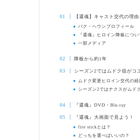
【還魂】キャスト交代の理由
パク・ヘウンプロフィール
『還魂』ヒロイン降板につい
一部メディア
降板から約1年
シーズン2ではムドク役がコ
ムドク変更ヒロイン交代の経
シーズン2ではナクスがムド
『還魂』DVD・
Blu-ray
『還魂』大画面で見よう！
fire stickとは？
どっちを選べばいいの？