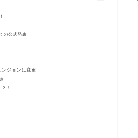
！
ての公式発表
ユンジョンに変更
緯
ク？！