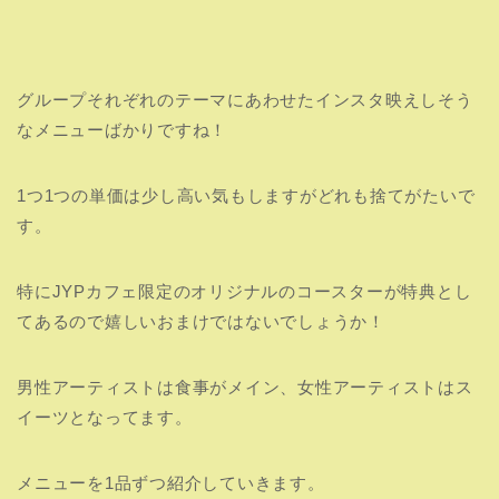
【J.Y.Park】チキン＆ソック