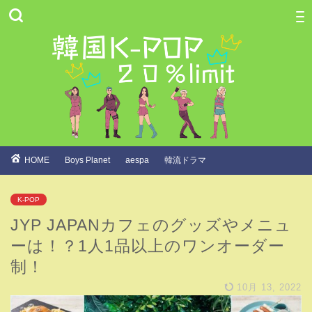
HOME
Boys Planet
aespa
韓流ドラマ
K-POP
JYP JAPANカフェのグッズやメニュ
ーは！？1人1品以上のワンオーダー
制！
10月 13, 2022