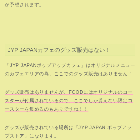
グッズ販売はありませんが、FOODにはオリジナルのコー
スターが付属されているので、ここでしか貰えない限定コ
ースターを集めるのもありですね！！
グッズが販売されている場所は「JYP JAPAN ポップアッ
プストア」になります。
会場は同じビルの2階で開催されておりカフェとは別に入
場チケットを取得する必要があるのでカフェの入場チケッ
トだけで全て入れるわけではないので注意が必要です！
ポップアップストアの詳細はこちらの記事を参考に！
≫≫
ポップアップストアはキラリトギンザ2階で7/3オープ
ン！