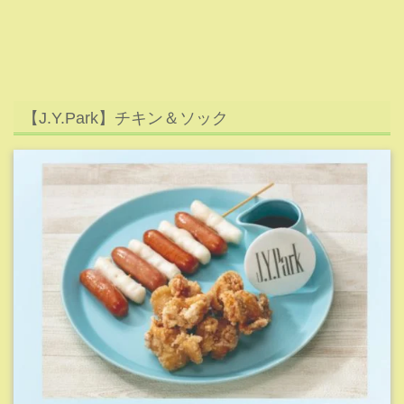
引用元:JYP JAPAN CAFE
JYPの代表J.Y.Parkさんはチキン＆ソトックです！
ソトックはソーセージと韓国の代表料理トッポギが交互に
串に刺されている食べ物。
若者の間でひそかなブームとなっているヤンニョムチキン
ソースが付いているのでお好みでつけて食べてみましょ
う！