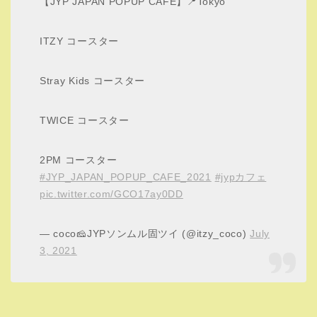
JYPコースターのビジュが手抜きな件🤣
#JYP_JAPAN_POPUP_CAFE_2021
#JYP
pic.twitter.com/aT5Htpcscn
— マダムN🌈Madam N 💛🐬 (@RikuNiziU3)
July
3, 2021
全部コースター集めたいですよね！
しかし1品1品ボリュームがあり大量に頼むと食べきれない
恐れがあります。