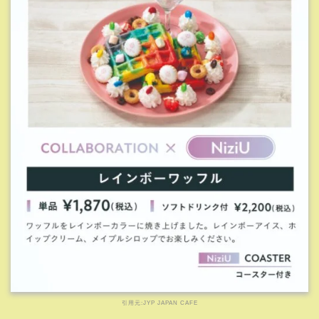
ＮiziUは9色使わないといけないので色鮮やかですね！
インスタ映え間違いなしの1品です。
＼
NiziU & NiziPro
を見る！／
HuluでNiziU&NiziProを見
る！≫
〜お試し期間内に解約すれば
完全無料で楽し
める、月額0円！
〜