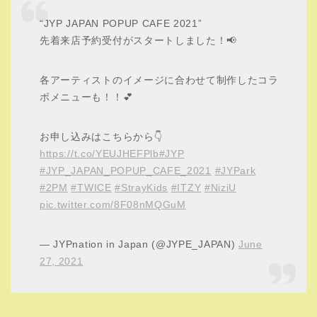
グループそれぞれのテーマにあわせたインスタ映えしそう
なメニューばかりですね！
1つ1つの単価は少し高い気もしますがどれも捨てがたいで
す。
特にJYPカフェ限定のオリジナルのコースターが特典とし
てあるので嬉しいおまけではないでしょうか！
男性アーティストは食事がメイン、女性アーティストはス
イーツとなってます。
メニューを1品ずつ紹介していきます。