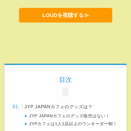
目次
JYP JAPANカフェのグッズは？
JYP JAPANカフェのグッズ販売はない！
JYPカフェは1人1品以上のワンオーダー制！
JYP JAPANカフェのメニューの一覧！
【J.Y.Park】チキン＆ソック
【2PM】チーズプルコギバーガー
【Stray Kids】チーズタッカルビドリア
【TWICE】ラブリースイーツスタンド
【ＮiziU】レインボーワッフル
【ITZY】ストロベリーパフェ
オリジナルドリンクも豊富！