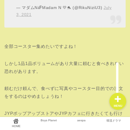
ーは！？：まとめ
JYP JAPANカフェのグッズやメニューについて紹介しまし
HOME
た！
Boys Planet
JYP JAPANカフェ まとめ
aespa
JYP JAPANカフェにはグッズの販売ない
グッズは2階のポップアップストアで！
韓流ドラマ
1人1品以上のワンオーダー制
メニューはSNS映え商品ばかり！
7月3日からたった2か月間限定でのオープン！
MENU
Boys Planet
aespa
韓流ドラマ
中々ライブなどが開けない現状が続いているので新しいグ
HOME