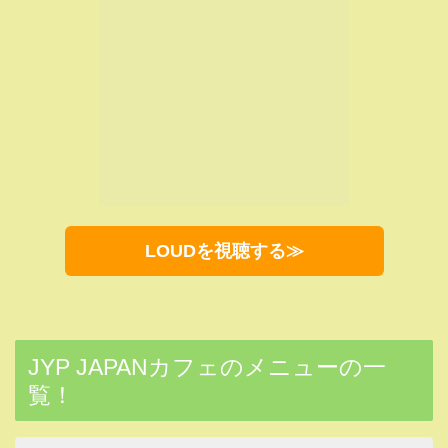
先着来店予約受付がスタートしました！📢
各アーティストのイメージに合わせて制作したコラ
ボメニューも！！💕
お申し込みはこちらから👇
https://t.co/YEUJHEFPlb
#JYP
#JYP_JAPAN_POPUP_CAFE_2021
#JYPark
#2PM
#TWICE
#StrayKids
#ITZY
#NiziU
pic.twitter.com/8F08nMQGuM
— JYPnation in Japan (@JYPE_JAPAN)
June
27, 2021