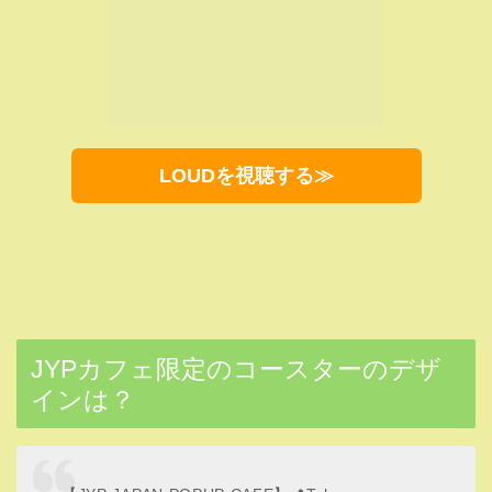
— coco🧀JYPソンムル固ツイ (@itzy_coco)
July
3, 2021
カフェきた！！コースターのビジュめっちゃ可愛い
しワッフルも可愛らしいしこのクッキーもデザイン
が細かくてすごい！店内もMVが流れてて楽しい！
Nizoo じゃん
pic.twitter.com/zuhYZaf5mg
— アヤカ姫のウィンク🌷🤍(ぴよこ)@新井彩花にリ
アコ (@ayakadaaaaisuki)
July 3, 2021