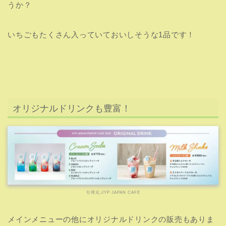
こちらのメニューもワンオーダー制の対象となるので、ポ
ップアップストアでグッズを買いすぎて金欠の人はドリン
クだけでも飲んでJYPカフェの雰囲気を味わうのもありで
はないでしょうか！
しかしオリジナルドリンクにはJYPカフェ限定コースター
は付いていません！
＼
登録たったの3分！31日間無料
／
LOUDを視聴する≫