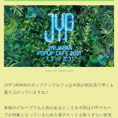
引用元:JYP JAPAN CAFE
JYP JAPANのポップアップカフェは今回が初出店で早くも
盛り上がっていますね！
単独のグループでも人気があるところを今回はJYPグルー
プが対象となっているため入場チケットも取りずらい状況
が予想されます。
JYP JAPANカフェのグッズ販売はない！
「JYP JAPANポップアップカフェ」はオリジナルメニュー
のカフェエリアの為、ここでのグッズ販売はありません！