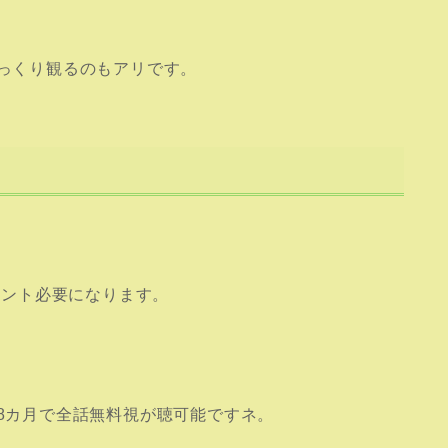
ゆっくり観るのもアリです。
ポイント必要になります。
、8カ月で全話無料視が聴可能ですネ。