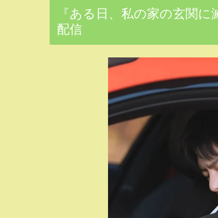
『ある日、私の家の玄関に滅
配信