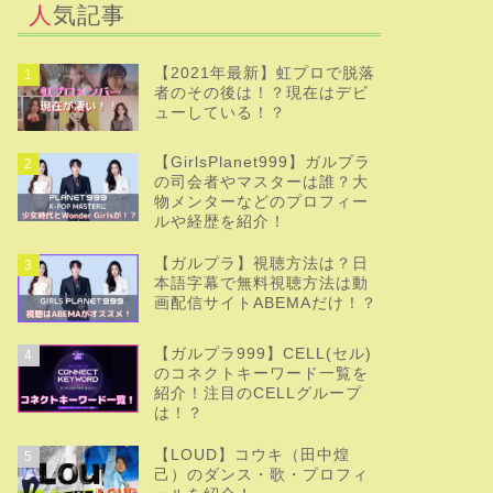
人気記事
【2021年最新】虹プロで脱落
1
者のその後は！？現在はデビ
ューしている！？
【GirlsPlanet999】ガルプラ
2
の司会者やマスターは誰？大
物メンターなどのプロフィー
ルや経歴を紹介！
【ガルプラ】視聴方法は？日
3
本語字幕で無料視聴方法は動
画配信サイトABEMAだけ！？
【ガルプラ999】CELL(セル)
4
のコネクトキーワード一覧を
紹介！注目のCELLグループ
は！？
【LOUD】コウキ（田中煌
5
己）のダンス・歌・プロフィ