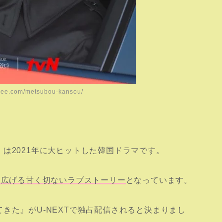
tree.com/metsubou-kansou/
は2021年に大ヒットした韓国ドラマです。
り広げる甘く切ないラブストーリー
となっています。
きた』がU-NEXTで独占配信されると決まりまし