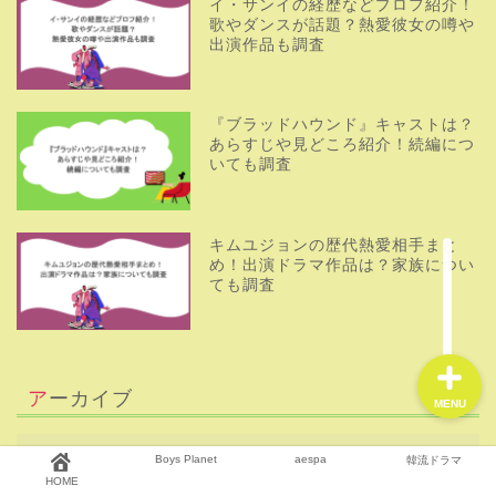
イ・サンイの経歴などプロフ紹介！
歌やダンスが話題？熱愛彼女の噂や
出演作品も調査
HOME
『ブラッドハウンド』キャストは？
あらすじや見どころ紹介！続編につ
Boys Planet
いても調査
aespa
キムユジョンの歴代熱愛相手まと
め！出演ドラマ作品は？家族につい
韓流ドラマ
ても調査
アーカイブ
MENU
Boys Planet
aespa
韓流ドラマ
HOME