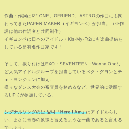
作曲・作詞はIZ* ONE、GFRIEND、ASTROの作曲にも関
わってきたPAPER MAKER（イギヨンベ）が担当。（※作
詞は他の作詞者と共同制作）
イギヨンベは日本のアイドル・Kis-My-Ft2にも楽曲提供を
している超有名作曲家です！
そして、振り付けはEXO・SEVENTEEN・Wanna Oneな
ど人気アイドルグループを担当しているペク・グヨンとチ
ェ・ヨンジュンに加え、
様々なダンス大会の審査員を務めるなど、世界的に活躍す
るLIP Jが参加している。
シグナルソングの난 뱣나「Here I Am」
はアイドルらし
い、まさに青春の象徴と言えるような一曲であると言える
でしょう。