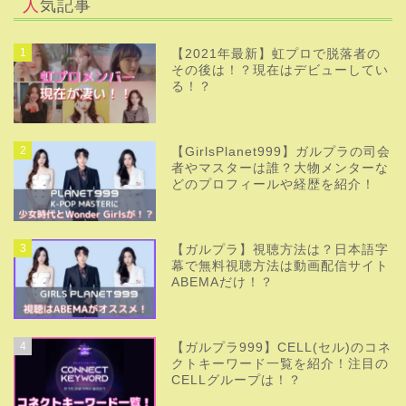
人気記事
1
【2021年最新】虹プロで脱落者の
その後は！？現在はデビューしてい
る！？
2
【GirlsPlanet999】ガルプラの司会
者やマスターは誰？大物メンターな
どのプロフィールや経歴を紹介！
3
【ガルプラ】視聴方法は？日本語字
幕で無料視聴方法は動画配信サイト
ABEMAだけ！？
4
【ガルプラ999】CELL(セル)のコネ
クトキーワード一覧を紹介！注目の
CELLグループは！？