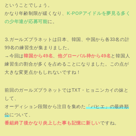
ということでしょう。
かなり年齢制限が緩くなり、
K-POPアイドルを夢見る多く
の少年達が応募可能
に。
⒊ガールズプラネットは日本、韓国、中国から各33名の計
99名の練習生が集まりました。
→今回は
韓国から49名
、
他グローバル枠から49名
と韓国人
練習生の割合が多くを占めることになりました。この点が
大きな変更点かもしれないですね！
前回のガールズプラネットではTXT・ヒョニンカイの妹と
して、
オーディション段階から注目を集めた
「バヒエ」の最終順
位
について、
番組終了後かなり炎上した事も記憶に新しい
ですね。