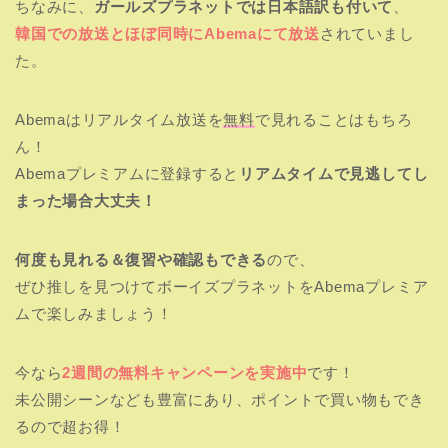
ちなみに、
ガールズプラネットでは日本語訳も付いて
、
韓国での放送とほぼ同時にAbemaにて放送
されていまし
た。
Abemaはリアルタイム放送を
無料
で見れることはもちろ
ん！
Abemaプレミアムに登録すると
リアムタイムで見逃してし
まった場合大丈夫！
何度も見れる＆復習や確認もできる
ので、
ぜひ推しを見つけてボーイズプラネットをAbemaプレミア
ムで楽しみましょう！
今なら
2週間の無料キャンペーンを実施中
です！
未公開シーンなども豊富にあり、ポイントで買い物もでき
るので超お得！