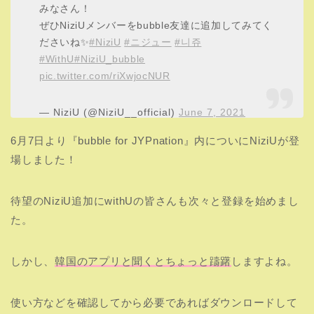
みなさん！
ぜひNiziUメンバーをbubble友達に追加してみてく
ださいね✨
#NiziU
#ニジュー
#니쥬
#WithU
#NiziU_bubble
pic.twitter.com/riXwjocNUR
— NiziU (@NiziU__official)
June 7, 2021
6月7日より『bubble for JYPnation』内についにNiziUが登
場しました！
待望のNiziU追加にwithUの皆さんも次々と登録を始めまし
た。
しかし、
韓国のアプリと聞くとちょっと躊躇
しますよね。
使い方などを確認してから必要であればダウンロードして