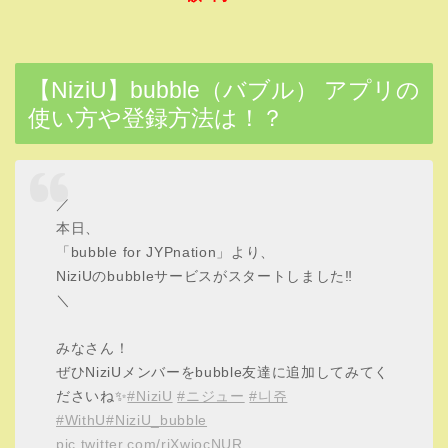
【NiziU】bubble（バブル） アプリの
使い方や登録方法は！？
／
本日、
「bubble for JYPnation」より、
NiziUのbubbleサービスがスタートしました‼️
＼
みなさん！
ぜひNiziUメンバーをbubble友達に追加してみてく
ださいね✨
#NiziU
#ニジュー
#니쥬
#WithU
#NiziU_bubble
pic.twitter.com/riXwjocNUR