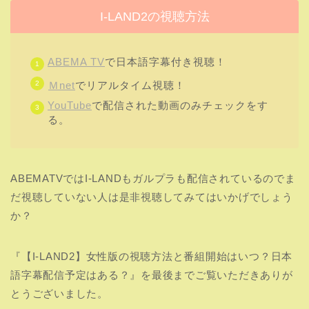
≫≫
アベマ配信のガルプラの視聴方法は！？
こちらの記事もおすすめ！
【BTS】日本オリジナル展示会のチケットの取り方
や応募方法を解説！サイトに入れない人続出！？
【JYP JAPAN】ポップアップストア店内の様子
は！？画像付きで紹介！
BTSキシリトールガムボトル売ってる場所はどこ？
コンビニや販売店や通販のまとめ！
IZ*ONE(アイズワン) 出身 イ・チェヨンのソロデビ
ューが現在決定！これまでの経歴をおさらい！
【2pmジュノ】 人気の理由9選！ドラマ『赤い袖
先』で魅力が大爆発?!