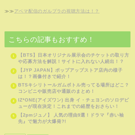
I-LAND2
視聴方法
HOME
K-POP
【I-LAND2】女性版の視聴方法と番組開始はいつ？日本語字幕配信予定はある？
カテゴリー
人気記事
1
【2021年最新】虹プロで脱落者の
その後は！？現在はデビューしてい