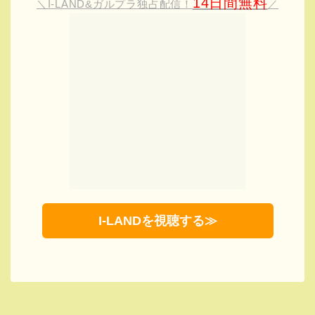
【I-LAND2】女性版の視聴方法と番組
開始はいつ？日本語字幕配信予定は
ある？：まとめ
I-LAND2のオーディションは女性版です！
ガールズグループオーディションは日本でもとても人気が
高いので是非日本人も予選通過することを期待したいです
ね。
視聴方法と番組開始はいつかをまとめましたが今から楽し
みです！！