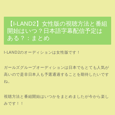
I-LAND2の視聴方法
ABEMA TV
で日本語字幕付き視聴！
Ｍnet
でリアルタイム視聴！
YouTube
で配信された動画のみチェックをす
る。
ABEMATVではI-LANDもガルプラも配信されているのでま
だ視聴していない人は是非視聴してみてはいかげでしょう
か？
『【I-LAND2】女性版の視聴方法と番組開始はいつ？日本
語字幕配信予定はある？』を最後までご覧いただきありが
とうございました。