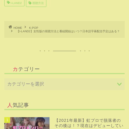
る！？
2
【GirlsPlanet999】ガルプラの司会
者やマスターは誰？大物メンターな
どのプロフィールや経歴を紹介！
3
【ガルプラ】視聴方法は？日本語字
幕で無料視聴方法は動画配信サイト
ABEMAだけ！？
4
【ガルプラ999】CELL(セル)のコネ
クトキーワード一覧を紹介！注目の
CELLグループは！？
5
【LOUD】コウキ（田中煌己）のダ
ンス・歌・プロフィールを紹介！