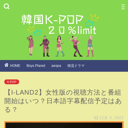
HOME
Boys Planet
aespa
韓流ドラマ
K-POP
【I-LAND2】女性版の視聴方法と番組
開始はいつ？日本語字幕配信予定はあ
る？
12月 3, 2021