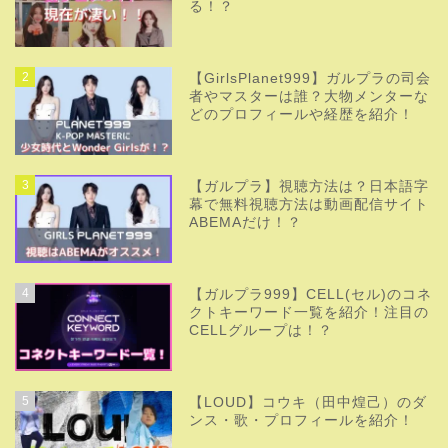
最新記事
キムムジュンの人気出演ドラマまと
め！文春報道についても調査！
アンウンジンに似てる芸能人とは？
熱愛彼氏は？出演作品やプロフも紹
介
イ・サンイの経歴などプロフ紹介！
歌やダンスが話題？熱愛彼女の噂や
出演作品も調査