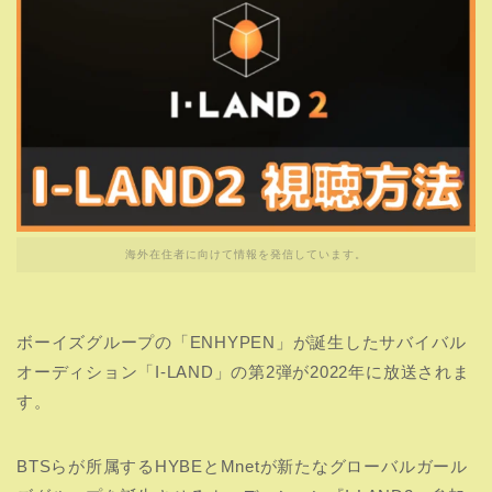
海外在住者に向けて情報を発信しています。
ボーイズグループの「ENHYPEN」が誕生したサバイバル
オーディション「I-LAND」の第2弾が2022年に放送されま
す。
BTSらが所属するHYBEとMnetが新たなグローバルガール