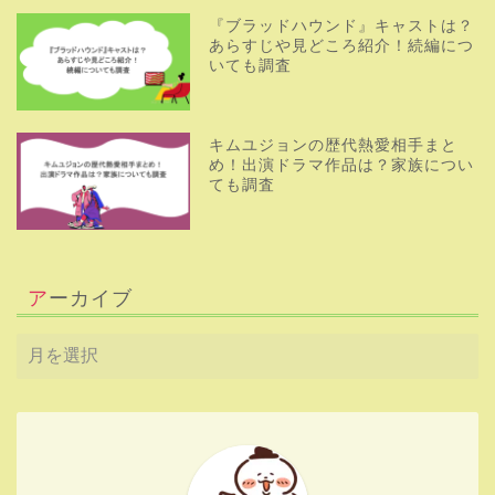
りみっとちゃん
韓ドラとK-popが大好きな30代。韓国のエンタメに関す
るブログ発信中！好きなものを好きな人と分かち合いた
くてブログ始めました！
Privacy Policy
About Us
2021–2026 韓国オーディションを無料で視聴 20％ limit
HOME