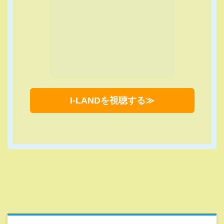
目次
【I-LAND2】視聴方法は？日本語字幕配信予
定はある？
I-LAND2女性版オーディションの視聴方法を
3つ紹介！