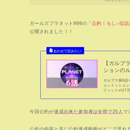
海外在住者に向
ガールズプラネット999の「
公約！もし○位
公開されました！！
【ガルプラ
ションの
ガルプラ第6話
ョンミッション
フィットの27
今回公約が
達成出来た参加者は全部で25人
で
公約の内容と共に公約達成動画がどこで見れ