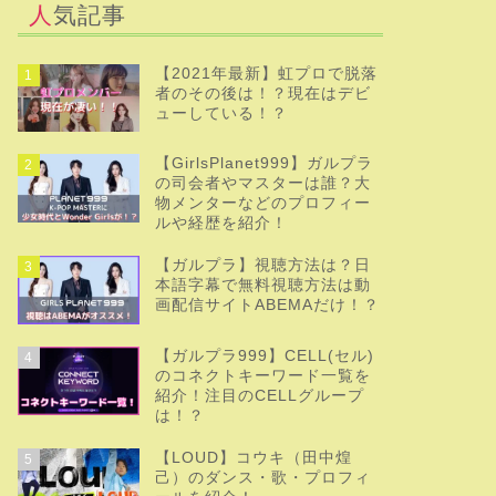
人気記事
【2021年最新】虹プロで脱落
1
者のその後は！？現在はデビ
ューしている！？
【GirlsPlanet999】ガルプラ
2
の司会者やマスターは誰？大
物メンターなどのプロフィー
ルや経歴を紹介！
【ガルプラ】視聴方法は？日
3
本語字幕で無料視聴方法は動
画配信サイトABEMAだけ！？
【ガルプラ999】CELL(セル)
4
のコネクトキーワード一覧を
紹介！注目のCELLグループ
は！？
【LOUD】コウキ（田中煌
5
己）のダンス・歌・プロフィ