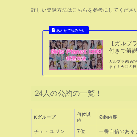
詳しい登録方法はこちらを参考にしてくださ
【ガルプラ
付きで解
ガルプラ999
ます！今回の投票
24人の公約の一覧！
何位以
Kグループ
公約内容
内
チェ・ユジン
7位
一番自信のある