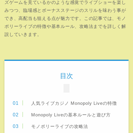
ズゲームを見ているかのような感覚でライブショーを楽し
みつつ、臨場感とボーナスステージのスリルを味わう事が
でき、高配当も狙える点が魅力です。この記事では、モノ
ポリーライブの特徴や基本ルール、攻略法までを詳しく解
説していきます。
目次
人気ライブカジノ Monopoly Liveの特徴
Monopoly Liveの基本ルールと遊び方
モノポリーライブの攻略法