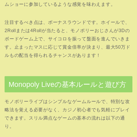
ムショーに参加しているような感覚を味わえます。
注目するべき点は、ボーナスラウンドです。ホイールで、
2Rollまたは4Rollが当たると、モノポリーおじさんが3Dの
ボードゲーム上で、サイコロを振って盤面を進んでいきま
す。止まったマスに応じて賞金倍率が決まり、最大50万ド
ルもの配当を得られるチャンスがあります！
Monopoly Liveの基本ルールと遊び方
モノポリーライブはシンプルなゲームルールで、特別な攻
略法を覚える必要がなく、カジノ初心者でも気軽にプレイ
できます。スリル満点なゲームの基本の流れは以下の通
り。