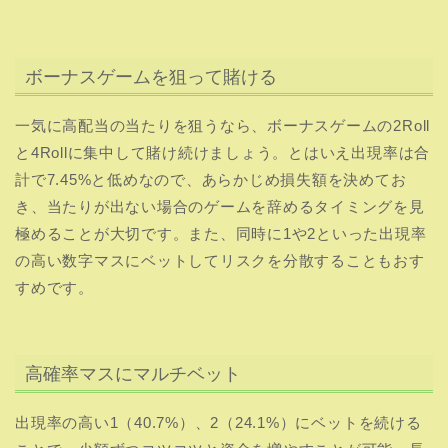
ボーナスゲームを狙って賭ける
一気に高配当の当たりを狙うなら、ボーナスゲームの2Roll
と4Rollに集中して賭け続けましょう。とはいえ出現率は合
計で7.45%と低めなので、あらかじめ損失額を決めてお
き、当たりが出ない場合のゲームを辞めるタイミングを見
極めることが大切です。また、同時に1や2といった出現率
の高い数字マスにベットしてリスクを分散することもおす
すめです。
高確率マスにマルチベット
出現率の高い1（40.7%）、2（24.1%）にベットを続ける