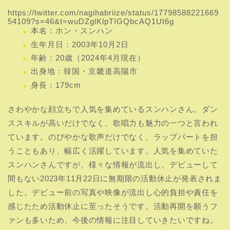
https://twitter.com/nagihabriize/status/17798588221669
54109?s=46&t=wuDZglKlpTIGQbcAQ1Ut6g
本名：ホン・スンハン
生年月日：2003年10月2日
年齢：20歳（2024年4月現在）
出身地：韓国・京畿道高陽市
身長：179cm
さわやかな顔立ちで人気を集めているスンハンさん。ダン
ススキルが高いだけでなく、歌唱力も魅力の一つと言われ
ています。のびやかな歌声だけでなく、ラップパートを担
うこともあり、幅広く活躍しています。人気を集めていた
スンハンさんですが、様々な情報が流出し、デビューして
間もない2023年11月22日に無期限の活動休止が発表されま
した。デビュー前の写真や映像が流出し心的負担や責任を
感じたため活動休止に至ったそうです。活動再開を願うフ
ァンも多いため、今後の情報に注目していきたいですね。