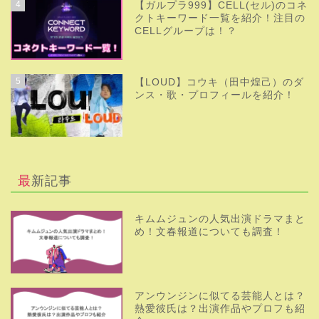
4
【ガルプラ999】CELL(セル)のコネ
クトキーワード一覧を紹介！注目の
CELLグループは！？
5
【LOUD】コウキ（田中煌己）のダ
ンス・歌・プロフィールを紹介！
最新記事
キムムジュンの人気出演ドラマまと
め！文春報道についても調査！
アンウンジンに似てる芸能人とは？
熱愛彼氏は？出演作品やプロフも紹