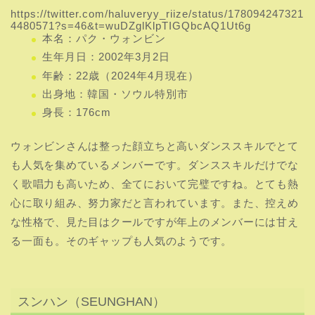
https://twitter.com/haluveryy_riize/status/178094247321
4480571?s=46&t=wuDZglKlpTIGQbcAQ1Ut6g
本名：パク・ウォンビン
生年月日：2002年3月2日
年齢：22歳（2024年4月現在）
出身地：韓国・ソウル特別市
身長：176cm
ウォンビンさんは整った顔立ちと高いダンススキルでとて
も人気を集めているメンバーです。ダンススキルだけでな
く歌唱力も高いため、全てにおいて完璧ですね。とても熱
心に取り組み、努力家だと言われています。また、控えめ
な性格で、見た目はクールですが年上のメンバーには甘え
る一面も。そのギャップも人気のようです。
スンハン（SEUNGHAN）