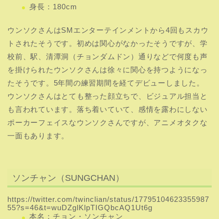
身長：180cm
ウンソクさんはSMエンターテインメントから4回もスカウ
トされたそうです。初めは関心がなかったそうですが、学
校前、駅、清潭洞（チョンダムドン）通りなどで何度も声
を掛けられたウンソクさんは徐々に関心を持つようになっ
たそうです。5年間の練習期間を経てデビューしました。
ウンソクさんはとても整った顔立ちで、ビジュアル担当と
も言われています。落ち着いていて、感情を露わにしない
ポーカーフェイスなウンソクさんですが、アニメオタクな
一面もあります。
ソンチャン（SUNGCHAN）
https://twitter.com/twinclian/status/17795104623355987
55?s=46&t=wuDZglKlpTIGQbcAQ1Ut6g
本名：チョン・ソンチャン