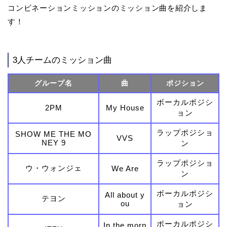
コンビネーションミッションのミッション曲を紹介しま
す！
3人チームのミッション曲
グループ名
曲
ポジション
ボーカルポジシ
2PM
My House
ョン
ラップポジショ
SHOW ME THE MO
VVS
NEY 9
ン
ラップポジショ
ウ・ウォンジェ
We Are
ン
ボーカルポジシ
All about y
テヨン
ou
ョン
ボーカルポジシ
In the morn