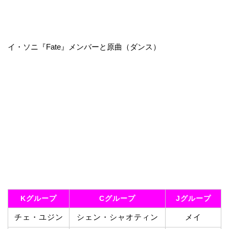
イ・ソニ『Fate』メンバーと原曲（ダンス）
Kグループ
Cグループ
Jグループ
チェ・ユジン
シェン・シャオティン
メイ