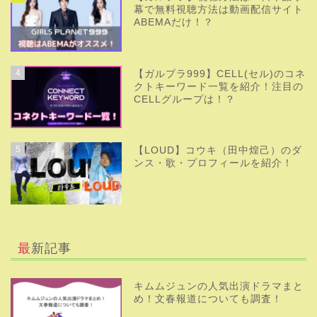
幕で無料視聴方法は動画配信サイト
ABEMAだけ！？
4
【ガルプラ999】CELL(セル)のコネ
クトキーワード一覧を紹介！注目の
CELLグループは！？
5
【LOUD】コウキ（田中煌己）のダ
ンス・歌・プロフィールを紹介！
最新記事
キムムジュンの人気出演ドラマまと
め！文春報道についても調査！