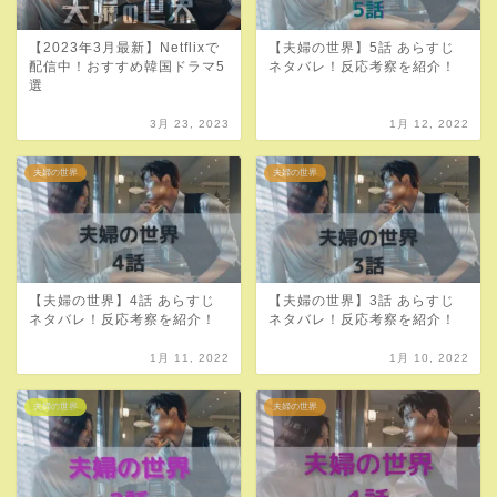
【2023年3月最新】Netflixで
【夫婦の世界】5話 あらすじ
配信中！おすすめ韓国ドラマ5
ネタバレ！反応考察を紹介！
選
3月 23, 2023
1月 12, 2022
夫婦の世界
夫婦の世界
【夫婦の世界】4話 あらすじ
【夫婦の世界】3話 あらすじ
ネタバレ！反応考察を紹介！
ネタバレ！反応考察を紹介！
1月 11, 2022
1月 10, 2022
夫婦の世界
夫婦の世界