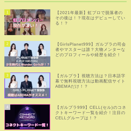
1
【2021年最新】虹プロで脱落者の
その後は！？現在はデビューしてい
る！？
2
【GirlsPlanet999】ガルプラの司会
者やマスターは誰？大物メンターな
どのプロフィールや経歴を紹介！
3
【ガルプラ】視聴方法は？日本語字
幕で無料視聴方法は動画配信サイト
ABEMAだけ！？
4
【ガルプラ999】CELL(セル)のコネ
クトキーワード一覧を紹介！注目の
CELLグループは！？