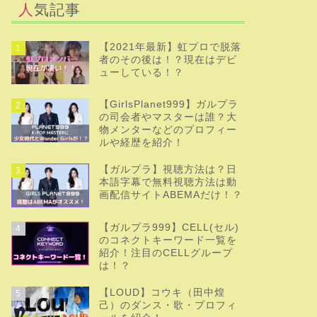
人気記事
【2021年最新】虹プロで脱落
1
者のその後は！？現在はデビ
ューしている！？
【GirlsPlanet999】ガルプラ
2
の司会者やマスターは誰？大
物メンターなどのプロフィー
ルや経歴を紹介！
【ガルプラ】視聴方法は？日
3
本語字幕で無料視聴方法は動
画配信サイトABEMAだけ！？
【ガルプラ999】CELL(セル)
4
のコネクトキーワード一覧を
紹介！注目のCELLグループ
は！？
【LOUD】コウキ（田中煌
5
己）のダンス・歌・プロフィ