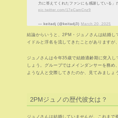
力に答えてくれたファンにも感謝している」た
pic.twitter.com/17eCamCnz9
— keitadj (@keitadj3)
March 20, 2025
結論からいうと、2PM・ジュノさんは結婚し
イドルと浮名を流してきたことがありますが
ジュノさんは今年35歳で結婚適齢期に突入
しょう。グループではメインダンサーを務め
ような人と交際してきたのか、見てみましょ
2PMジュノの歴代彼女は？
ジュノさんは結婚していませんが、これまで