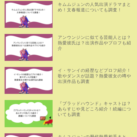
キムムジュンの人気出演ドラマまと
め！文春報道についても調査！
アンウンジンに似てる芸能人とは？
熱愛彼氏は？出演作品やプロフも紹
介
イ・サンイの経歴などプロフ紹介！
歌やダンスが話題？熱愛彼女の噂や
出演作品も調査
『ブラッドハウンド』キャストは？
あらすじや見どころ紹介！続編につ
いても調査
キムユジョンの歴代熱愛相手まと