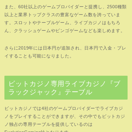
また、60社以上のゲームプロバイダーと提携し、2500種類
以上と業界トップクラスの豊富なゲーム数を誇っていま
す。スロットやテーブルゲーム、ライブカジノはもちろ
ん、クラッシュゲームやビンゴゲームなども楽しめます。
さらに2019年には日本円が追加され、日本円で入金・プレ
イすることも可能になりました。
ビットカジノ専用ライブカジノ『ブ
ラックジャック』テーブル
ビットカジノでは4社のゲームプロバイダーでライブカジ
ノをプレイすることができますが、その中でもビットカジ
ノ独占の専用テーブルを提供しているのは