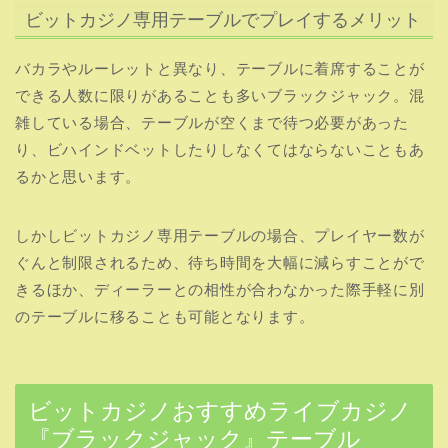
ビットカジノ専用テーブルでプレイするメリット
バカラやルーレットと異なり、テーブルに着席することが
できる人数に限りがあることも多いブラックジャック。混
雑している場合、テーブルが空くまで待つ必要があった
り、ビハインドベットしたりしなくてはならないこともあ
るかと思います。
しかしビットカジノ専用テーブルの場合、プレイヤー数が
ぐんと制限されるため、待ち時間を大幅に減らすことがで
きるほか、ディーラーとの相性が合わなかった際手軽に別
のテーブルに移ることも可能となります。
ビットカジノおすすめライブカジノ
『ブラックジャック』テーブル