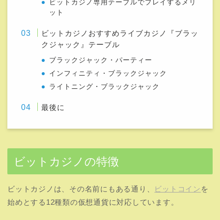
ビットカジノ専用テーブルでプレイするメリ
ット
ビットカジノおすすめライブカジノ『ブラッ
クジャック』テーブル
ブラックジャック・パーティー
インフィニティ・ブラックジャック
ライトニング・ブラックジャック
最後に
ビットカジノの特徴
ビットカジノは、その名前にもある通り、
ビットコイン
を
始めとする12種類の仮想通貨に対応しています。