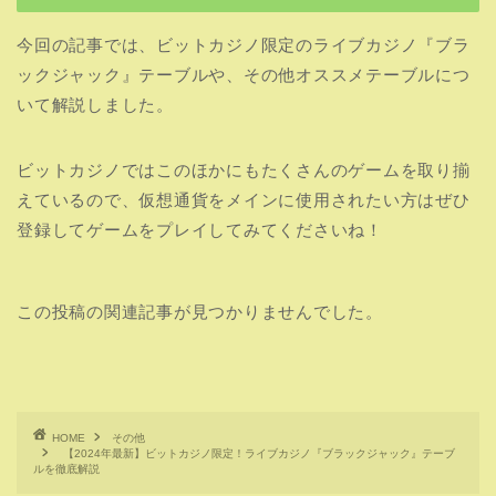
今回の記事では、ビットカジノ限定のライブカジノ『ブラ
ックジャック』テーブルや、その他オススメテーブルにつ
いて解説しました。
ビットカジノではこのほかにもたくさんのゲームを取り揃
えているので、仮想通貨をメインに使用されたい方はぜひ
登録してゲームをプレイしてみてくださいね！
この投稿の関連記事が見つかりませんでした。
HOME
その他
【2024年最新】ビットカジノ限定！ライブカジノ『ブラックジャック』テーブ
ルを徹底解説