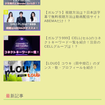
3
【ガルプラ】視聴方法は？日本語字
幕で無料視聴方法は動画配信サイト
ABEMAだけ！？
4
【ガルプラ999】CELL(セル)のコネ
クトキーワード一覧を紹介！注目の
CELLグループは！？
5
【LOUD】コウキ（田中煌己）のダ
ンス・歌・プロフィールを紹介！
最新記事