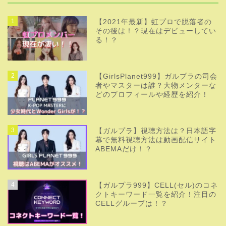
1
【2021年最新】虹プロで脱落者の
その後は！？現在はデビューしてい
る！？
2
【GirlsPlanet999】ガルプラの司会
者やマスターは誰？大物メンターな
どのプロフィールや経歴を紹介！
3
【ガルプラ】視聴方法は？日本語字
幕で無料視聴方法は動画配信サイト
ABEMAだけ！？
4
【ガルプラ999】CELL(セル)のコネ
クトキーワード一覧を紹介！注目の
CELLグループは！？