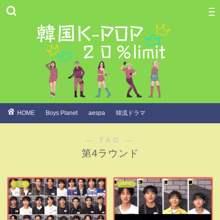
HOME
Boys Planet
aespa
韓流ドラマ
― TAG ―
第4ラウンド
LOUD
LOUD