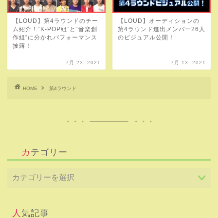
【LOUD】第4ラウンドのチー
【LOUD】オーディションの
ム紹介！“K-POP組”と“音楽創
第4ラウンド進出メンバー26人
作組”に分かれパフォーマンス
のビジュアル公開！
披露！
7月 23, 2021
7月 13, 2021
HOME
第4ラウンド
カテゴリー
人気記事